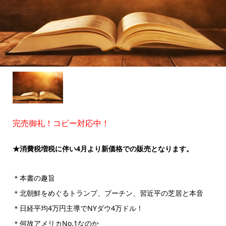
完売御礼！コピー対応中！
★消費税増税に伴い4月より新価格での販売となります。
＊本書の趣旨
＊北朝鮮をめぐるトランプ、プーチン、習近平の芝居と本音
＊日経平均4万円主導でNYダウ4万ドル！
＊何故アメリカNo.1なのか